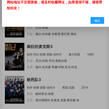
正片
主演：
丹尼·特雷霍
梅尔·吉布森
德米安·
网站地址不定期更换，请及时收藏网址，如果觉得不错，请推荐
给好友！
疯狂的麦克斯2
确定
动作
科幻
惊悚
冒险
动作片
澳大利亚
1981
导演：
乔治·米勒
蓝光超清
主演：
梅尔·吉布森
布鲁斯·斯宾斯
弗农·
疯狂的麦克斯3
动作
科幻
惊悚
冒险
动作片
澳大利亚
1985
导演：
乔治·米勒
乔治·奥格尔维
HD中字
主演：
梅尔·吉布森
蒂娜·特纳
亚当·科克
敢死队3
动作
惊悚
冒险
动作片
美国
法国
2014
导演：
帕特里克·休斯
蓝光双语
主演：
西尔维斯特·史泰龙
杰森·斯坦森
哈