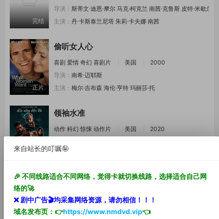
导演：
斯蒂文·迪恩·摩尔
马克·柯克兰
南茜·克鲁斯
皮特·米歇尔斯
完结
主演：
丹·卡斯泰兰尼塔
朱莉·卡夫娜
南茜
偷听女人心
喜剧
爱情
奇幻
喜剧片
美国
2000
导演：
南希·迈耶斯
正片
主演：
梅尔·吉布森
海伦·亨特
玛丽莎·托
领袖水准
动作
科幻
惊悚
动作片
美国
2020
导演：
乔·卡纳汉
来自站长的叮嘱🤪
HD中字
主演：
梅尔·吉布森
安娜贝拉·沃丽丝
杨紫
🎉 不同线路适合不同网络，觉得卡就切换线路，选择适合自己网
弯刀杀戮
络的🚀
动作
惊悚
犯罪
动作片
美国
俄罗斯
2013
❌ 剧中
广告🎬
均采集网络资源，
请勿相信！！！
导演：
罗伯特·罗德里格兹
域名发布页：👉
https://www.nmdvd.vip
👈