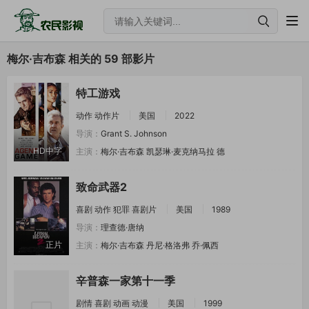
梅尔·吉布森 相关的 59 部影片
特工游戏
动作
动作片
美国
2022
导演：
Grant S. Johnson
HD中字
主演：
梅尔·吉布森
凯瑟琳·麦克纳马拉
德
致命武器2
喜剧
动作
犯罪
喜剧片
美国
1989
导演：
理查德·唐纳
正片
主演：
梅尔·吉布森
丹尼·格洛弗
乔·佩西
辛普森一家第十一季
剧情
喜剧
动画
动漫
美国
1999