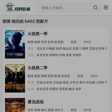
惊悚 相关的 5402 部影片
火线第一季
剧情
惊悚
犯罪
欧美
欧美剧
美国
2002
导演：
克拉克·约翰森
彼得·梅达克
克莱门·维果
艾德·比安奇
乔·
完结
主演：
多米尼克·韦斯特
约翰·道曼
伊德里
火线第二季
剧情
悬疑
惊悚
犯罪
欧美
欧美剧
美国
2003
导演：
艾德·比安奇
艾洛迪·基恩
史蒂夫·希尔
托马斯·J.怀特
丹尼
完结
主演：
多米尼克·韦斯特
克里斯·鲍尔
保罗
屠龙战场
动作
惊悚
奇幻
冒险
动作片
美国
2008