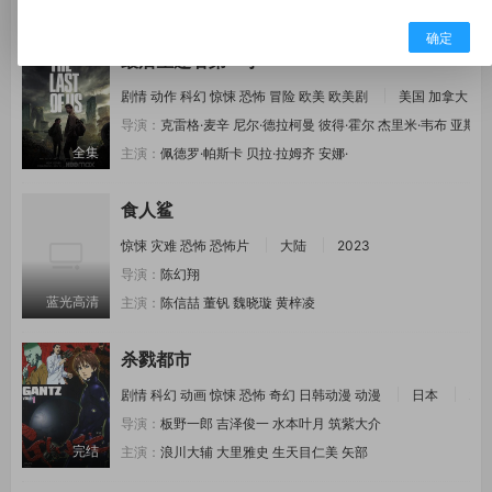
正片
主演：
孙耀威
姜萌轩
脑门额尔德尼
黄竣锋
确定
最后生还者第一季
剧情
动作
科幻
惊悚
恐怖
冒险
欧美
欧美剧
美国
加拿大
导演：
克雷格·麦辛
尼尔·德拉柯曼
彼得·霍尔
杰里米·韦布
亚斯米
全集
主演：
佩德罗·帕斯卡
贝拉·拉姆齐
安娜·
食人鲨
惊悚
灾难
恐怖
恐怖片
大陆
2023
导演：
陈幻翔
蓝光高清
主演：
陈信喆
董钒
魏晓璇
黄梓凌
杀戮都市
剧情
科幻
动画
惊悚
恐怖
奇幻
日韩动漫
动漫
日本
20
导演：
板野一郎
吉泽俊一
水本叶月
筑紫大介
完结
主演：
浪川大辅
大里雅史
生天目仁美
矢部