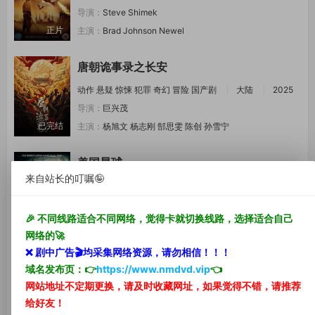
导演：
Steve Shimek
正片
主演：
Brad Johnson
Newel
唐朝诡事录之长安
动作
悬疑
惊悚
犯罪
奇幻
冒险
国产剧
大陆
2025
导演：
巨兴茂
已完结
主演：
杨旭文
杨志刚
郜思雯
陈创
孙雪宁
美国星球
来自站长的叮嘱🤪
喜剧
动作
惊悚
战争
喜剧片
奥地利
2013
导演：
Flo Lackner
🎉 不同线路适合不同网络，觉得卡就切换线路，选择适合自己
正片
主演：
Elma Alijagic
沃尔夫冈
网络的🚀
❌ 剧中
广告🎬
均采集网络资源，
请勿相信！！！
巨蟒1
域名发布页：👉
https://www.nmdvd.vip
👈
动作
惊悚
动作片
大陆
2021
网站地址不定期更换，请及时收藏网址，如果觉得不错，请推荐
导演：
代艺霖
给好友！