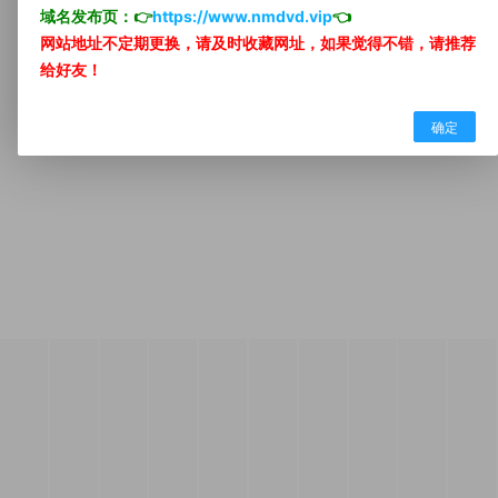
域名发布页：👉
https://www.nmdvd.vip
👈
网站地址不定期更换，请及时收藏网址，如果觉得不错，请推荐
所有内容均来自互联网分享站点所提供的公开引用资源，未提供影视资源上
传、存储服务，
给好友！
确定