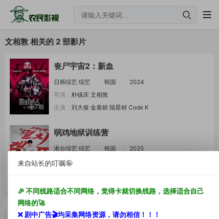
文相敦 相关的 2 部影片
丧尸宇宙2：新血
日韩综艺
综艺
韩国
2024
导演：
朴镇庆
文相敦
全7期
主演：
刘大俊
金泰妍
陆星材
Code K
弱鸡地狱训练营
港台综艺
综艺
韩国
2025
导演：
文相敦
来自站长的叮嘱🤪
更新至第20集
主演：
崔丹尼尔
林哲
祖拿芬·汤拿
O3o
🎉 不同线路适合不同网络，觉得卡就切换线路，选择适合自己
网络的🚀
首页
上一页
下一页
尾页
1/1
❌ 剧中
广告🎬
均采集网络资源，
请勿相信！！！