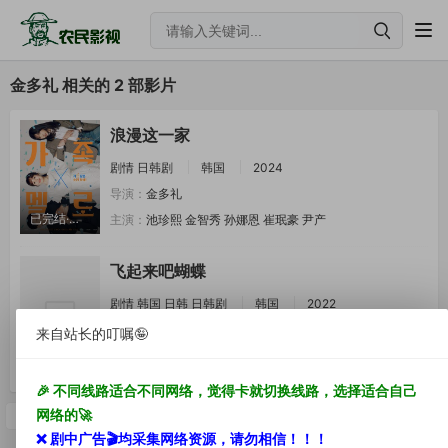
金多礼 相关的 2 部影片
浪漫这一家
剧情
日韩剧
韩国
2024
导演：
金多礼
已完结·全12集
主演：
池珍熙
金智秀
孙娜恩
崔珉豪
尹产
飞起来吧蝴蝶
剧情
韩国
日韩
日韩剧
韩国
2022
导演：
金多礼
来自站长的叮嘱🤪
已完结
主演：
崔丹尼尔
金香起
🎉 不同线路适合不同网络，觉得卡就切换线路，选择适合自己
网络的🚀
首页
上一页
下一页
尾页
1/1
❌ 剧中
广告🎬
均采集网络资源，
请勿相信！！！