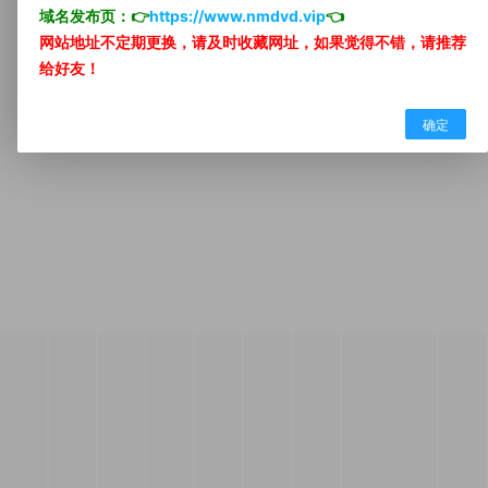
域名发布页：👉
https://www.nmdvd.vip
👈
网站地址不定期更换，请及时收藏网址，如果觉得不错，请推荐
所有内容均来自互联网分享站点所提供的公开引用资源，未提供影视资源上
传、存储服务，
给好友！
确定