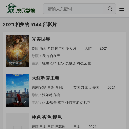
2021 相关的 5144 部影片
完美世界
剧情
动画
奇幻
国产动漫
动漫
大陆
2021
导演：
袁洁
自在天
更新至第281集
主演：
锦鲤
刘晴
赵双
吴楚越
阎么么
宣
大红狗克里弗
喜剧
家庭
冒险
喜剧片
英国
加拿大
美国
2021
导演：
沃尔特·拜克
1080P
主演：
达比·坎普
杰克·怀特霍尔
伊扎克·
桃色 杏色 樱色
爱情
日本
日韩
日韩剧
日本
2021