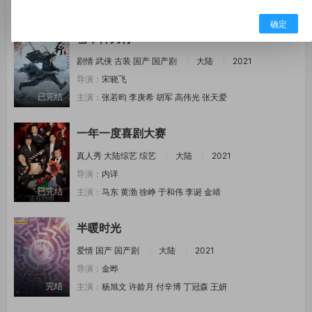
蓝光超清
主演：
周冬雨
刘昊然
梅婷
袁弘
唐曾
吕
确定
雪中悍刀行
剧情
武侠
古装
国产
国产剧
大陆
2021
导演：
宋晓飞
已完结
主演：
张若昀
李庚希
胡军
高伟光
张天爱
一年一度喜剧大赛
真人秀
大陆综艺
综艺
大陆
2021
导演：
内详
已完结
主演：
马东
黄渤
徐峥
于和伟
李诞
金靖
半暖时光
爱情
国产
国产剧
大陆
2021
导演：
金晔
完结
主演：
杨旭文
许龄月
付辛博
丁冠森
王妍