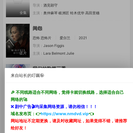
导演：
酒見顕守
全集
主演：
奥仲麻琴
岐洲匠
铃木优华
高田里穗
闺怨
恐怖
恐怖片
爱尔兰
2021
导演：
Jason Figgis
正片
主演：
Lara Belmont
Julie
我们的歌第三季
来自站长的叮嘱🤪
音乐
真人秀
大陆综艺
综艺
大陆
2021
导演：
曹毅立
尤莉
🎉 不同线路适合不同网络，觉得卡就切换线路，选择适合自己
全集
主演：
林海
林子祥
齐秦
杨千嬅
薛之谦
网络的🚀
❌ 剧中
广告🎬
均采集网络资源，
请勿相信！！！
平原上的火焰
域名发布页：👉
https://www.nmdvd.vip
👈
剧情片
大陆
2021
网站地址不定期更换，请及时收藏网址，如果觉得不错，请推荐
导演：
张骥
给好友！